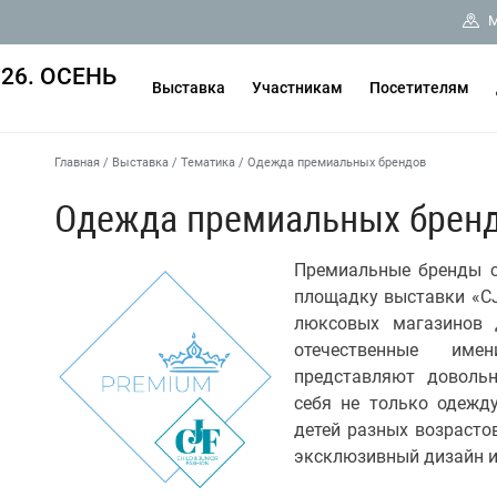
М
26. ОСЕНЬ
Выставка
Участникам
Посетителям
Главная
/
Выставка
/
Тематика
/
Одежда премиальных брендов
Одежда премиальных брен
Премиальные бренды с
площадку выставки «CJ
люксовых магазинов 
отечественные име
представляют доволь
себя не только одежду
детей разных возрастов
эксклюзивный дизайн и