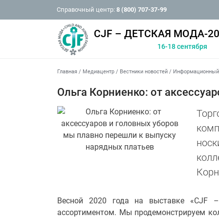
Справочный центр:
8 (800) 707-37-99
CJF – ДЕТСКАЯ МОДА-20
16-18 сентября
Главная
/
Медиацентр
/
Вестники новостей
/
Информационный 
Ольга Корниенко: от аксессуа
Торг
комп
носк
колл
Корн
Весной 2020 года на выставке «СJF 
ассортиментом. Мы продемонстрируем кол