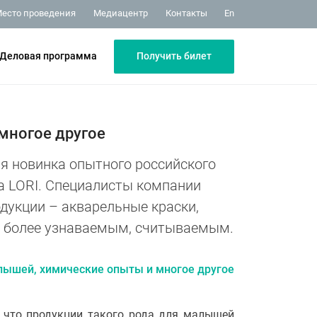
Медиацентр
Контакты
есто проведения
En
Получить билет
Деловая программа
многое другое
я новинка опытного российского
а LORI. Специалисты компании
дукции – акварельные краски,
го более узнаваемым, считываемым.
, что продукции такого рода для малышей