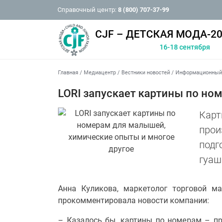
Справочный центр:
8 (800) 707-37-99
CJF – ДЕТСКАЯ МОДА-20
16-18 сентября
Главная
/
Медиацентр
/
Вестники новостей
/
Информационный 
LORI запускает картины по но
Карт
прои
подг
гуаш
Анна Куликова, маркетолог торговой ма
прокомментировала новости компании:
– Казалось бы, картины по номерам – пр