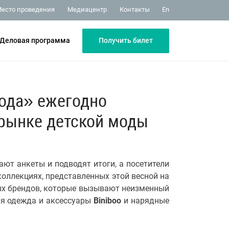
Медиацентр
Контакты
есто проведения
En
Получить билет
Деловая программа
мода» ежегодно
 рынке детской моды
ют анкеты и подводят итоги, а посетители
оллекциях, представленных этой весной на
ых брендов, которые вызывают неизменный
кая одежда и аксессуары
Biniboo
и нарядные