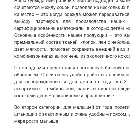
Наша одежда нейтральных цветов подойдет и маль
сочетаются между собой, позволяя из нескольких п
качество – это когда одежда может передаваться
выбору партнеров для производства наших 
сертифицированные материалы, в которых детям м
Основные особенности нашей продукции – это вы
премиальный состав тканей: хлопок, лен с неболь
дает мягкость, помогает сохранить внешний вид и
комбинезончиках выполнены из экологичного кокос
На стенде мы представили постоянную базовую к
обновляем. С ней очень удобно работать нашим п
для новорожденных и для детей от года до 3 
ассортимент: комбинезоны, шапочки, пинетки, плед
и каждый день – лаконичные и праздничные.
Во второй категории, для малышей от года, посет
штанишки с эластичным и очень удобным поясом, 
мере роста малыша.